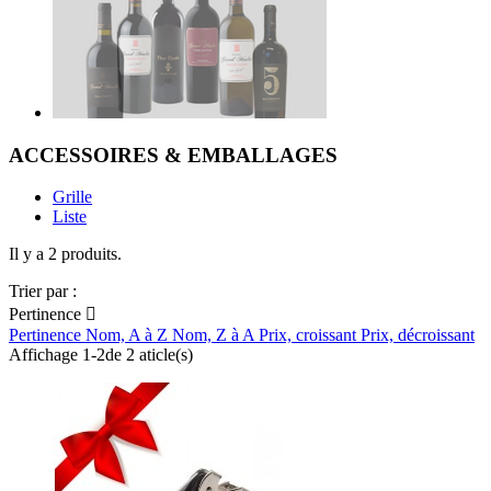
ACCESSOIRES & EMBALLAGES
Grille
Liste
Il y a 2 produits.
Trier par :
Pertinence

Pertinence
Nom, A à Z
Nom, Z à A
Prix, croissant
Prix, décroissant
Affichage 1-2de 2 aticle(s)