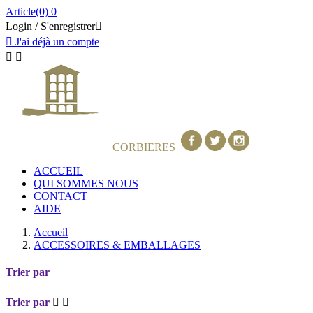
Article(0)
0
Login / S'enregistrer


J'ai déjà un compte


GRANDS VINS DES
CORBIERES
ACCUEIL
QUI SOMMES NOUS
CONTACT
AIDE
Accueil
ACCESSOIRES & EMBALLAGES
Trier par
Trier par

