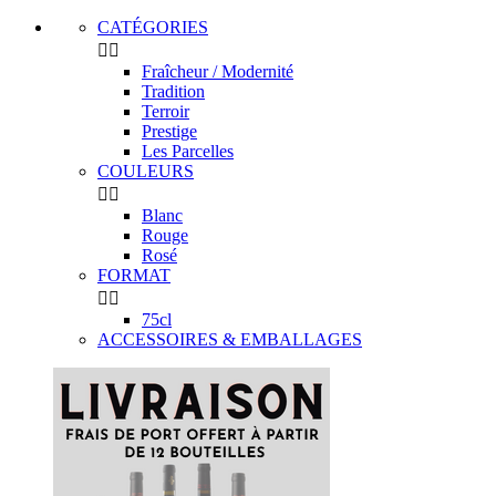
CATÉGORIES


Fraîcheur / Modernité
Tradition
Terroir
Prestige
Les Parcelles
COULEURS


Blanc
Rouge
Rosé
FORMAT


75cl
ACCESSOIRES & EMBALLAGES