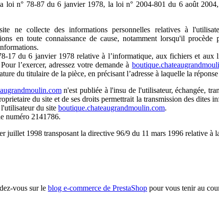
a loi n° 78-87 du 6 janvier 1978, la loi n° 2004-801 du 6 août 2004,
site ne collecte des informations personnelles relatives à l'utilis
ations en toute connaissance de cause, notamment lorsqu'il procède par
informations.
-17 du 6 janvier 1978 relative à l’informatique, aux fichiers et aux libe
. Pour l’exercer, adressez votre demande à
boutique.chateaugrandmoul
ture du titulaire de la pièce, en précisant l’adresse à laquelle la réponse
eaugrandmoulin.com
n'est publiée à l'insu de l'utilisateur, échangée, t
roprietaire du site et de ses droits permettrait la transmission des dites
'utilisateur du site
boutique.chateaugrandmoulin.com
.
 le numéro 2141786.
er juillet 1998 transposant la directive 96/9 du 11 mars 1996 relative à 
dez-vous sur le
blog e-commerce de PrestaShop
pour vous tenir au coura