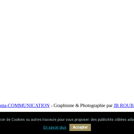
onia-COMMUNICATION
- Graphisme & Photographie par
JB ROUB
ommer avec modération.
tion de Cookies ou autres traceurs pour vous proposer: des publicités ciblées adap
En savoir plus
Accepter