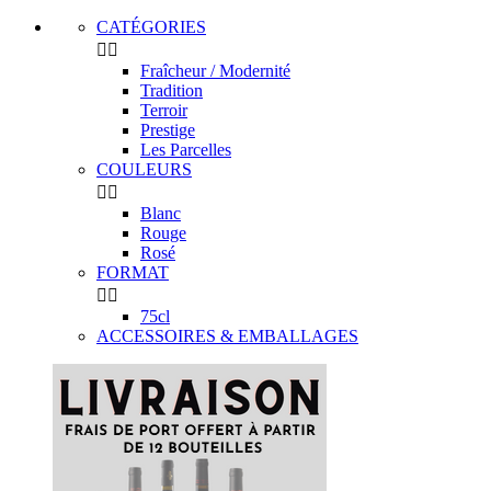
CATÉGORIES


Fraîcheur / Modernité
Tradition
Terroir
Prestige
Les Parcelles
COULEURS


Blanc
Rouge
Rosé
FORMAT


75cl
ACCESSOIRES & EMBALLAGES