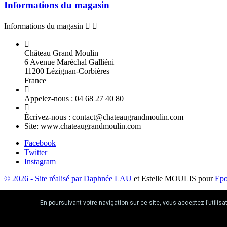
Informations du magasin
Informations du magasin


Château Grand Moulin
6 Avenue Maréchal Galliéni
11200 Lézignan-Corbières
France
Appelez-nous :
04 68 27 40 80
Écrivez-nous :
contact@chateaugrandmoulin.com
Site:
www.chateaugrandmoulin.com
Facebook
Twitter
Instagram
© 2026 - Site réalisé par
Daphnée LAU
et Estelle MOULIS pour
Ep
L'abus d'Alcool est dangereux pour la santé, à cons
En poursuivant votre navigation sur ce site, vous acceptez l’utilisa