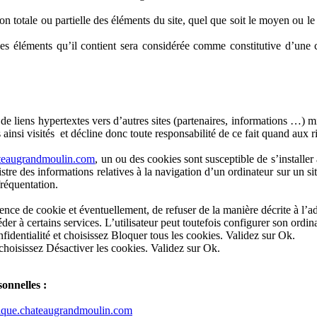
 totale ou partielle des éléments du site, quel que soit le moyen ou le pr
es éléments qu’il contient sera considérée comme constitutive d’une 
e liens hypertextes vers d’autres sites (partenaires, informations …) mis
es ainsi visités et décline donc toute responsabilité de ce fait quand aux r
ateaugrandmoulin.com
, un ou des cookies sont susceptible de s’installe
egistre des informations relatives à la navigation d’un ordinateur sur un si
fréquentation.
nce de cookie et éventuellement, de refuser de la manière décrite à l’a
der à certains services. L’utilisateur peut toutefois configurer son ordin
nfidentialité et choisissez Bloquer tous les cookies. Validez sur Ok.
choisissez Désactiver les cookies. Validez sur Ok.
sonnelles :
ique.chateaugrandmoulin.com