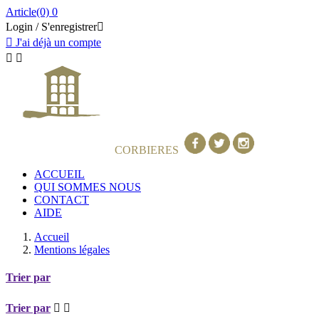
Article(0)
0
Login / S'enregistrer


J'ai déjà un compte


GRANDS VINS DES
CORBIERES
ACCUEIL
QUI SOMMES NOUS
CONTACT
AIDE
Accueil
Mentions légales
Trier par
Trier par

