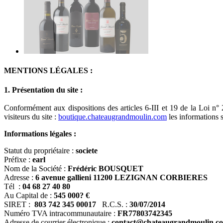
MENTIONS LÉGALES :
1. Présentation du site :
Conformément aux dispositions des articles 6-III et 19 de la Loi n°
visiteurs du site :
boutique.chateaugrandmoulin.com
les informations s
Informations légales :
Statut du propriétaire :
societe
Préfixe :
earl
Nom de la Société :
Frédéric BOUSQUET
Adresse :
6 avenue gallieni 11200 LEZIGNAN CORBIERES
Tél :
04 68 27 40 80
Au Capital de :
545 000? €
SIRET :
803 742 345 00017
R.C.S. :
30/07/2014
Numéro TVA intracommunautaire :
FR77803742345
Adresse de courrier électronique :
contact@chateaugrandmoulin.c