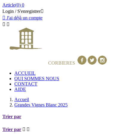
Article(0)
0
Login / S'enregistrer


J'ai déjà un compte


GRANDS VINS DES
CORBIERES
ACCUEIL
QUI SOMMES NOUS
CONTACT
AIDE
Accueil
Grandes Vignes Blanc 2025
Trier par
Trier par

