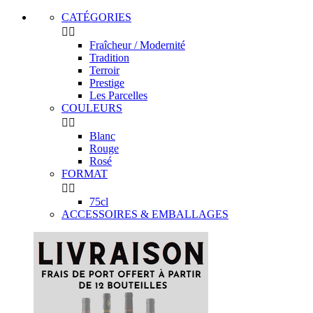
CATÉGORIES


Fraîcheur / Modernité
Tradition
Terroir
Prestige
Les Parcelles
COULEURS


Blanc
Rouge
Rosé
FORMAT


75cl
ACCESSOIRES & EMBALLAGES